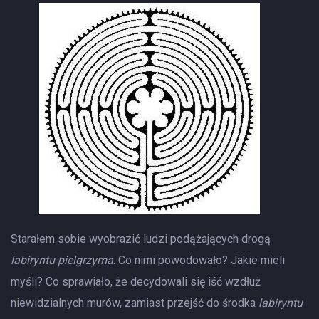
Starałem sobie wyobrazić ludzi podążających drogą
labiryntu pielgrzyma
. Co nimi powodowało? Jakie mieli
myśli? Co sprawiało, że decydowali się iść wzdłuż
niewidzialnych murów, zamiast przejść do środka
labiryntu