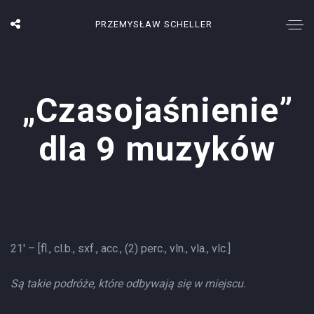
PRZEMYSŁAW SCHELLER
„Czasojaśnienie”
dla 9 muzyków
21′ – [fl., cl.b., sxf., acc., (2) perc., vln., vla., vlc.]
Są takie podróże, które odbywają się w miejscu.