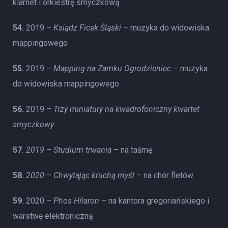
klarnet i orkiestrę smyczkową
54.
2019 –
Ksiądz Ficek Śląski
– muzyka do widowiska
mappingowego
55.
2019 –
Mapping na Zamku Ogrodzieniec
– muzyka
do widowiska mappingowego
56.
2019 –
Trzy miniatury na kwadrofoniczny kwartet
smyczkowy
57
. 2019 – Studium trwania
– na taśmę
58.
2020 – Chwytając kruchą myśl –
na chór fletów
59.
2020 –
Phos Hilaron
– na kantora gregoriańskiego i
warstwę elektroniczną