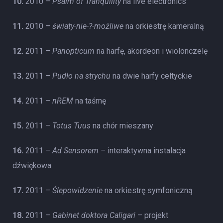
10.
2010 –
Psalm of Tranquility
na live electronics
11.
2010 –
światy-nie-?-możliwe
na
orkiestrę kameralną
12.
2011 –
Panopticum
na harfę, akordeon i wiolonczelę
13.
2011 –
Pudło na strychu
na dwie harfy celtyckie
14.
2011
– nREM
na taśmę
15.
2011 –
Totus Tuus
na chór mieszany
16.
2011
– Ad Sensorem –
interaktywna instalacja
dźwiękowa
17.
2011
– Ślepowidzenie
na orkiestrę symfoniczną
18.
2011
– Gabinet doktora Caligari
– projekt