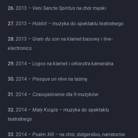
26.
2013 –
Veni Sancte Spiritus
na chór męski
27.
2013 –
Hobbit –
muzyka do spektaklu teatralnego
28.
2013 –
Grain du son
na
klarnet basowy i live-
electronics
29.
2014 –
Logos
na
klarnet i orkiestra kameralna
30.
2014 –
Presque un rêve
na
taśmę
31.
2014 –
Czasojaśnienie
dla 9 muzyków
32.
2014 –
Mały Książe –
muzyka do spektaklu
teatralnego
33.
2014 –
Psalm XIII
– na chór, didgeridoo, narratorów