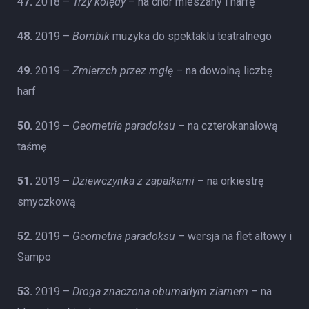
47.
2018 –
Trzy kolędy
– na chór mieszany i harfę
48.
2019 –
Bombik
muzyka do spektaklu teatralnego
49.
2019 –
Zmierzch przez mgłę
– na dowolną liczbę
harf
50.
2019 –
Geometria paradoksu
– na czterokanałową
taśmę
51.
2019 –
Dziewczynka z zapałkami
– na orkiestrę
smyczkową
52.
2019 –
Geometria paradoksu
– wersja na flet altowy i
Sampo
53.
2019 –
Droga znaczona obumarłym ziarnem
– na