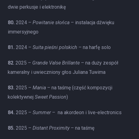
dwie perkusje i elektronikę
80.
2024 –
Powitanie słońca
– instalacja dźwięku
immersyjnego
81.
2024 –
Suita pieśni polskich
– na harfę solo
82
. 2025 –
Grande Valse Brillante
– na duży zespół
kameralny i uwieczniony głos Juliana Tuwima
83.
2025 –
Mania
– na taśmę (część kompozycji
kolektywnej
Sweet Passion
)
84.
2025 –
Summer
–
na akordeon i live-electronics
85.
2025 –
Distant Proximity
– na taśmę