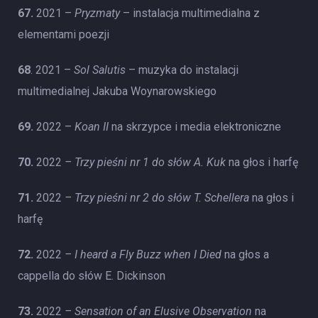
67.
2021 –
Pryzmaty
– instalacja multimedialna z
elementami poezji
68
. 2021 –
Sol Salutis
– muzyka do instalacji
multimedialnej Jakuba Woynarowskiego
69.
2022 –
Koan II
na skrzypce i media elektroniczne
70.
2022
– Trzy pieśni nr 1 do słów A. Kuk
na głos i harfę
71.
2022
– Trzy pieśni nr 2 do słów T. Schellera
na głos i
harfę
72.
2022
– I heard a Fly Buzz when I Died
na głos a
cappella do słów E. Dickinson
73.
2022
– Sensation of an Elusive Observation
na