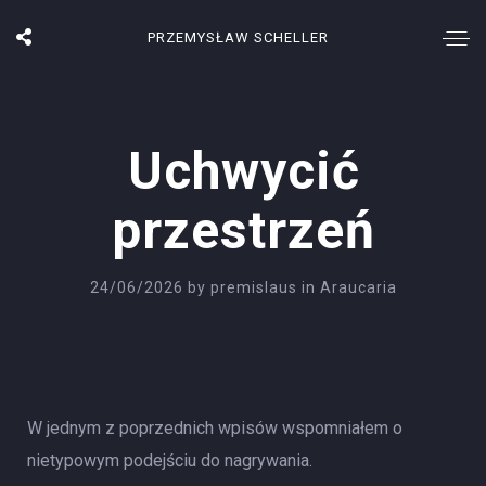
PRZEMYSŁAW SCHELLER
Uchwycić
przestrzeń
24/06/2026
by
premislaus
in
Araucaria
W jednym z poprzednich wpisów wspomniałem o
nietypowym podejściu do nagrywania.