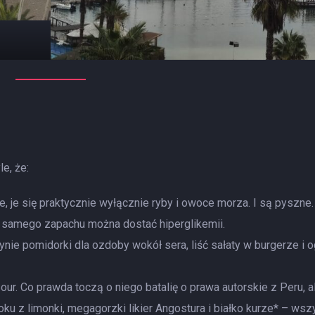
e, że:
e, je się praktycznie wyłącznie ryby i owoce morza. I są pyszne.
d samego zapachu można dostać hiperglikemii.
nie pomidorki dla ozdoby wokół sera, liść sałaty w burgerze i o
our. Co prawda toczą o niego batalię o prawa autorskie z Peru, a
oku z limonki, megagorzki likier Angostura i białko kurze* – wsz