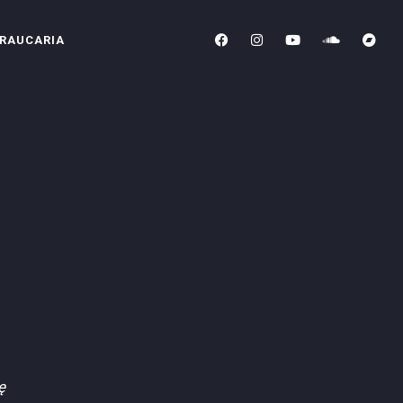
RAUCARIA
1
ę