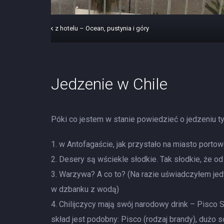
Widok z hotelu – Ocean, pustynia i góry
Jedzenie w Chile
Póki co jestem w stanie powiedzieć o jedzeniu tyl
w Antofagaście, jak przystało na miasto portow
Desery są wściekle słodkie. Tak słodkie, że o
Warzywa? A co to? (Na razie uświadczyłem jedy
w dzbanku z wodą)
Chilijczycy mają swój narodowy drink – Pisco S
skład jest podobny: Pisco (rodzaj brandy), dużo s