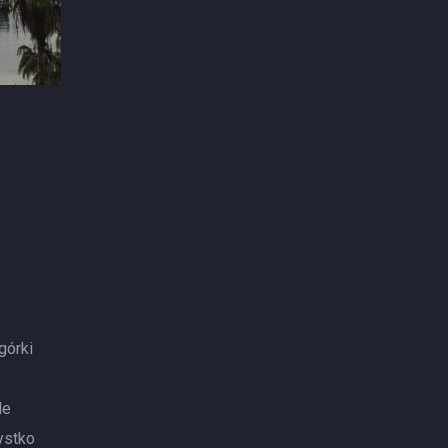
górki
le
ystko