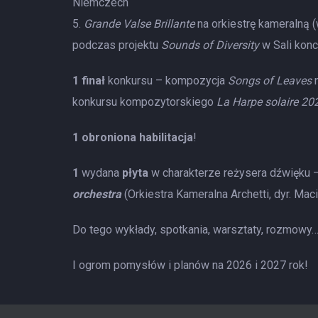
Niemczech
Grande Valse Brillante
na orkiestrę kameralną
podczas projektu
Sounds of Diversity
w Sali kon
1 finał
konkursu – kompozycja
Songs of Leaves
n
konkursu kompozytorskiego
La Harpe solaire 2
1 obroniona habilitacja
!
1
wydana
płyta
w charakterze reżysera dźwięku 
orchestra
(Orkiestra Kameralna Archetti, dyr. Ma
Do tego wykłady, spotkania, warsztaty, rozmowy
I ogrom pomysłów i planów na 2026 i 2027 rok!