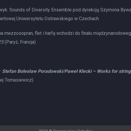
 (wyk. Sounds of Diversity Ensemble pod dyrekcją Szymona Bywa
certowej Uniwersytetu Ostrawskiego w Czechach
a mezzosopran, flet i harfę wchodzi do finału międzynarodowe
025
(Paryż, Francja)
–
Stefan Bolesław Poradowski/Paweł Klecki – Works for string
ciej Tomasiewicz)
…