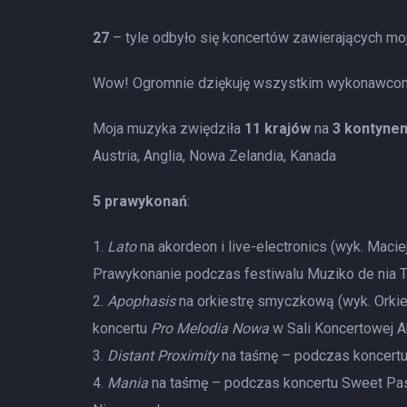
27
– tyle odbyło się koncertów zawierających m
Wow! Ogromnie dziękuję wszystkim wykonawcom, o
Moja muzyka zwiędziła
11 krajów
na
3 kontyne
Austria, Anglia, Nowa Zelandia, Kanada
5 prawykonań
:
Lato
na akordeon i live-electronics (wyk. Mac
Prawykonanie podczas festiwalu Muziko de nia 
Apophasis
na orkiestrę smyczkową (wyk. Orkie
koncertu
Pro Melodia Nowa
w Sali Koncertowej 
Distant Proximity
na taśmę – podczas koncertu
Mania
na taśmę – podczas koncertu Sweet Pa