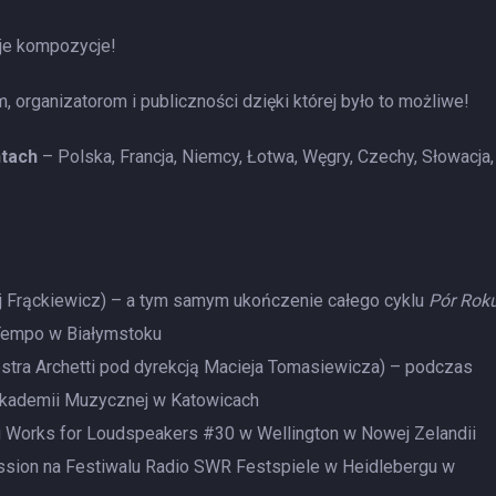
oje kompozycje!
rganizatorom i publiczności dzięki której było to możliwe!
ntach
– Polska, Francja, Niemcy, Łotwa, Węgry, Czechy, Słowacja,
iej Frąckiewicz) – a tym samym ukończenie całego cyklu
Pór Rok
Tempo w Białymstoku
stra Archetti pod dyrekcją Macieja Tomasiewicza) – podczas
Akademii Muzycznej w Katowicach
 Works for Loudspeakers #30 w Wellington w Nowej Zelandii
ssion na Festiwalu Radio SWR Festspiele w Heidlebergu w