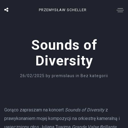
PRZEMYSŁAW SCHELLER
Sounds of
Diversity
26/02/2025
by
premislaus
in
Bez kategorii
Gorąco zapraszam na koncert
Sounds of Diversity
z
prawykonaniem mojej kompozycji na orkiestrę kameralną i
uwieczniony głos Juliana Tuwima
Grande Valse Brillante
.